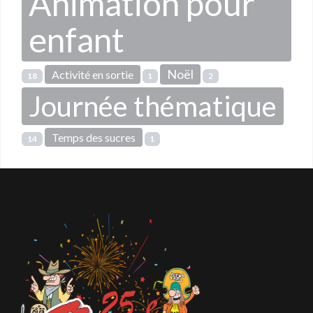
Animation pour
enfant
Noël
Activité en sortie
18
1
2
Journée thématique
Temps des sucres
14
1