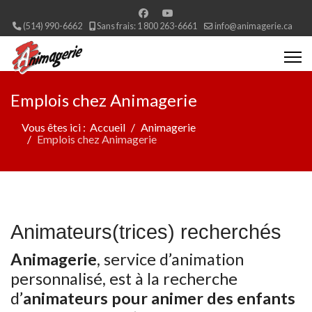
(514) 990-6662
Sans frais: 1 800 263-6661
info@animagerie.ca
Emplois chez Animagerie
Vous êtes ici :
Accueil
Animagerie
Emplois chez Animagerie
Animateurs(trices) recherchés
Animagerie
, service d’animation
personnalisé, est à la recherche
d’
animateurs pour animer des enfants