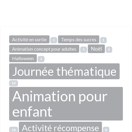
Activité en sortie
Temps des sucres
1
1
Noël
Animation concept pour adultes
1
2
Halloween
1
Journée thématique
14
Animation pour
enfant
Activité récompense
18
8