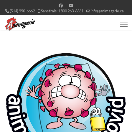
(514) 990-6662
Sans frais: 1 800 263-6661
info@animagerie.ca