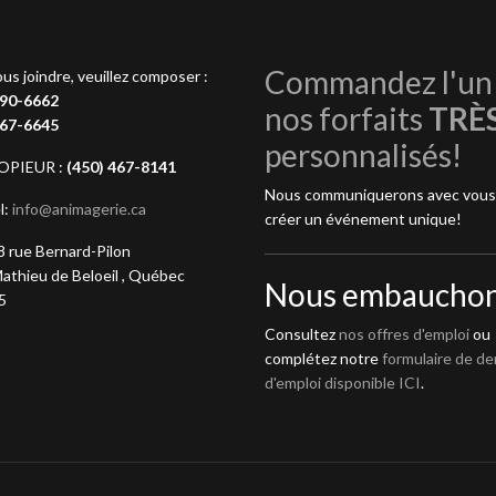
Commandez l'un
us joindre, veuillez composer :
990-6662
nos forfaits
TRÈ
467-6645
personnalisés!
OPIEUR :
(450) 467-8141
Nous communiquerons avec vous
l:
info@animagerie.ca
créer un événement unique!
 rue Bernard-Pilon
athieu de Beloeil , Québec
Nous embauchon
5
Consultez
nos offres d'emploi
ou
complétez notre
formulaire de d
d'emploi disponible ICI
.