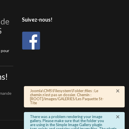
 de
Suivez-nous!
S
 pour
s!
×
Alerte
Joomla\CMS\Filesystem\Folder::files : Le
emande
chemin n'est pas un dossier. Chemin :
[ROOT]/images/GALERIES/Les Paquette St-
Tite
×
info
There was a problem rendering your image
gallery. Please make sure that the folder you
are using in the Simple Image Gallery plugin
tags exists and contains valid image files. The plugin