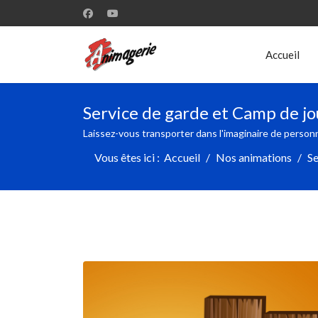
Accueil
Service de garde et Camp de jo
Laissez-vous transporter dans l'imaginaire de personn
Vous êtes ici :
Accueil
Nos animations
Se