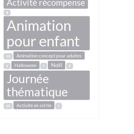
Activité récompense
8
Animation
pour enfant
Animation concept pour adultes
18
Noël
Halloween
1
1
2
Journée
thématique
Activité en sortie
14
1