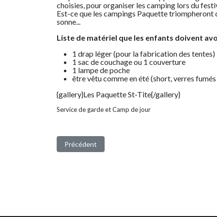
choisies, pour organiser les camping lors du festi
Est-ce que les campings Paquette triompheront d
sonne...
Liste de matériel que les enfants doivent avo
1 drap léger (pour la fabrication des tentes
1 sac de couchage ou 1 couverture
1 lampe de poche
être vêtu comme en été (short, verres fumés
{gallery}Les Paquette St-Tite{/gallery}
Service de garde et Camp de jour
Article précédent : Le Carnaval d'Hiver
Précédent