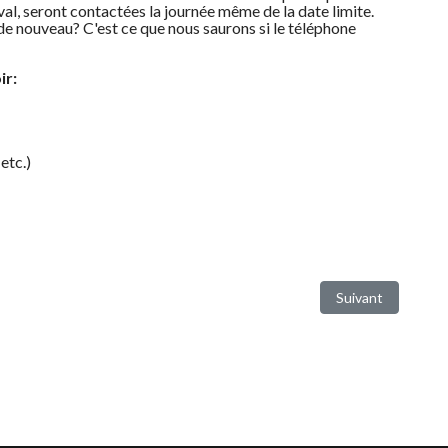
val, seront contactées la journée même de la date limite.
e nouveau? C'est ce que nous saurons si le téléphone
ir:
)
 etc.)
Article suivant : 
Suivant