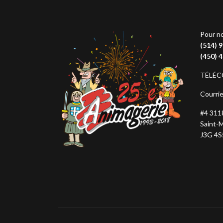
Pour no
(514) 
(450) 
TÉLÉC
Courrie
#4 3118
Saint-M
J3G 4S