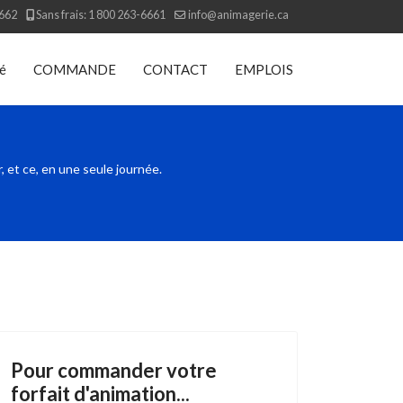
6662
Sans frais: 1 800 263-6661
info@animagerie.ca
té
COMMANDE
CONTACT
EMPLOIS
, et ce, en une seule journée.
Pour commander votre
forfait d'animation...