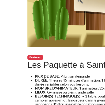
Featured
Les Paquette à Saint
PRIX DE BASE:
Prix : sur demande
DURÉE:
4 heures 45 minutes d'animation. 1 
durée variables selon vos besoins.
NOMBRE D'ANIMATEUR:
1 animateur/25 
LIEUX:
Gymnase ou très grande salle
BESOIN(S) TECHNIQUE(S):
• 1 table, poub
camp en après-midi, la noirceur dans le gymn
proposons d'offrir une petite collation spéci