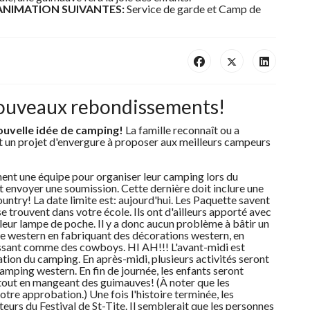
'ANIMATION SUIVANTES:
Service de garde et Camp de
ouveaux rebondissements!
ouvelle idée de camping!
La famille reconnaît ou a
nt un projet d'envergure à proposer aux meilleurs campeurs
hent une équipe pour organiser leur camping lors du
t envoyer une soumission. Cette dernière doit inclure une
country! La date limite est: aujourd'hui. Les Paquette savent
 trouvent dans votre école. Ils ont d'ailleurs apporté avec
leur lampe de poche. Il y a donc aucun problème à bâtir un
che western en fabriquant des décorations western, en
issant comme des cowboys. HI AH!!! L'avant-midi est
ation du camping. En après-midi, plusieurs activités seront
amping western. En fin de journée, les enfants seront
u tout en mangeant des guimauves! (À noter que les
votre approbation.) Une fois l'histoire terminée, les
eurs du Festival de St-Tite. Il semblerait que les personnes