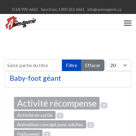
(514) 990-6662
Sans frais: 1 800 263-6661
info@animagerie.ca
Saisir partie du titre
Afficher #
Filtre
Effacer
Baby-foot géant
Activité récompense
8
Activité en sortie
1
Animation concept pour adultes
1
Halloween
1