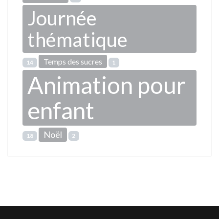
Journée
thématique
Temps des sucres
14
1
Animation pour
enfant
Noël
18
2